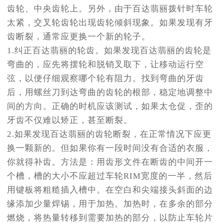
齿轮、中央齿轮上。另外，由于百达翡丽拨针时车轮
太紧，交叉轮齿轮出现齿轮倾斜现象。如果发现有牙
齿断裂，通常应更换一个新的轮子。
1.纠正百达翡丽的轮齿。如果发现百达翡丽的齿轮是
弯曲的，应先将摆轮和脱销叉取下，让移动运行空
弦，以便仔细观察哪个轮有阻力。找到弯曲的牙齿
后，用螺丝刀到达弯曲的齿轮的根部，稳定地调整中
间的方向。正确的时机应该测试，如果太仓促，歪的
牙齿不仅难以矫正，甚至断裂。
2.如果发现百达翡丽的齿轮断裂，在正常情况下应更
换一颗新的。但如果你有一段时间没有合适的衣服，
你就得补齿。方法是：用齿形文件在断齿的中间开一
个槽，槽的大小不应超过车轮RIM宽度的一半，然后
用键板将粗糙插入槽中。在空白和尖端接头斜面的边
缘添加少量焊锡，用于加热。加热时，在多余的部分
燃烧，将热量转移到需要加热的部分，以防止车轮片