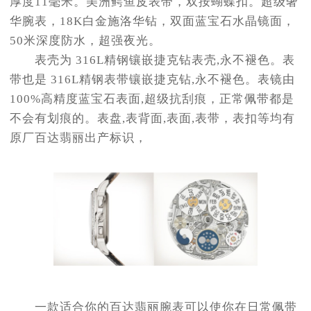
厚度11毫米。美洲鳄鱼皮表带，双按蝴蝶扣。超级奢
华腕表，18K白金施洛华钻，双面蓝宝石水晶镜面，
50米深度防水，超强夜光。
表壳为 316L精钢镶嵌捷克钻表壳,永不褪色。表
带也是 316L精钢表带镶嵌捷克钻,永不褪色。表镜由
100%高精度蓝宝石表面,超级抗刮痕，正常佩带都是
不会有划痕的。表盘,表背面,表面,表带，表扣等均有
原厂百达翡丽出产标识，
一款适合你的百达翡丽腕表可以使你在日常佩带