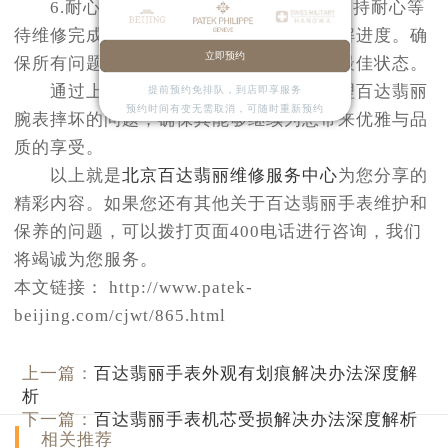
6.耐心等待并跟踪进度：送修后，请保持耐心等
待维修完成，并定期与维修中心沟通以了解进度。确
立即预约
保所有问题都得到解决，并且腕表恢复到最佳状态。
通过上述步骤，您可以更加自信地处理百达翡丽
提前预约免排队，到店即享服务
预约时间有变无需取消，可随时重新预约
腕表摔坏的问题，确保其能够继续为您带来优雅与品
质的享受。
以上就是
北京百达翡丽维修服务中心
为您分享的
精彩内容。如果您还有其他关于百达翡丽手表维护和
保养的问题，可以拨打页面400电话进行咨询，我们
将竭诚为您服务。
本文链接： http://www.patek-
beijing.com/cjwt/865.html
上一篇：
百达翡丽手表外观有划痕解决办法深度解
析
下一篇：
百达翡丽手表机芯受损解决办法深度解析
相关推荐