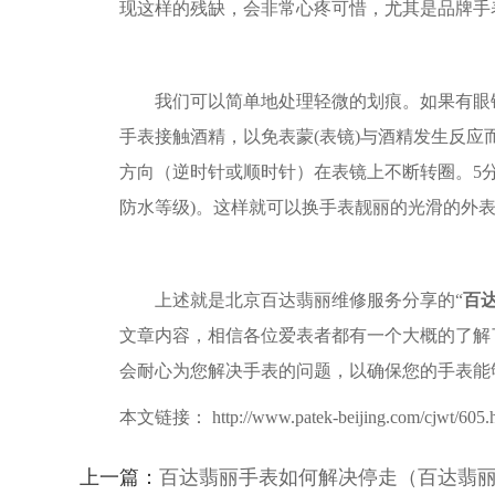
现这样的残缺，会非常心疼可惜，尤其是品牌手
我们可以简单地处理轻微的划痕。如果有眼镜
手表接触酒精，以免表蒙(表镜)与酒精发生反
方向（逆时针或顺时针）在表镜上不断转圈。5分
防水等级)。这样就可以换手表靓丽的光滑的外
上述就是北京百达翡丽维修服务分享的“
百
文章内容，相信各位爱表者都有一个大概的了解
会耐心为您解决手表的问题，以确保您的手表能
本文链接： http://www.patek-beijing.com/cjwt/605.
上一篇：
百达翡丽手表如何解决停走（百达翡