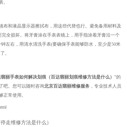
表。
布和液晶显示器擦拭布，用这些代替也行。避免备用材料及
应而完全损坏。将牙膏涂在手表表镜上，用手指涂着牙膏沿一个
钟左右，用清水清洗手表(要确保手表能够防水，至少是50米
表了。
达翡丽手表如何解决划痕（百达翡丽划痕维修方法是什么）
”的
了吧。您可以随时咨询
北京百达翡丽维修服务
，专业技术人员
够正常使用。
html
丽停走维修方法是什么）